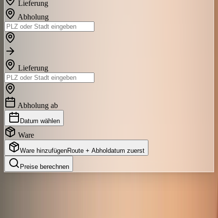
Lieferung
Abholung
Lieferung
Abholung ab
Datum wählen
Ware
Ware hinzufügen
Route + Abholdatum zuerst
Preise berechnen
2
Speditionen
In Bad Brückenau aktiv