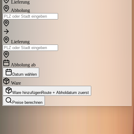
Lieferung
Abholung
Lieferung
Abholung ab
Datum wählen
Ware
Ware hinzufügen
Route + Abholdatum zuerst
Preise berechnen
1
Speditionen
In Bad Griesbach i.Rottal aktiv