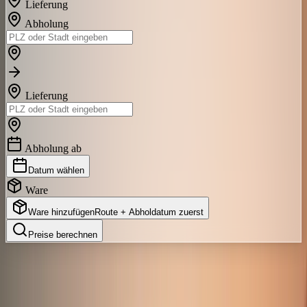
Lieferung
Abholung
Lieferung
Abholung ab
Datum wählen
Ware
Ware hinzufügen
Route + Abholdatum zuerst
Preise berechnen
4
Speditionen
In Bad Salzungen aktiv