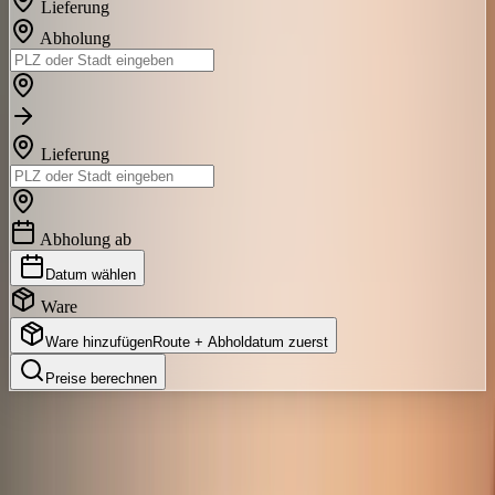
Lieferung
Abholung
Lieferung
Abholung ab
Datum wählen
Ware
Ware hinzufügen
Route + Abholdatum zuerst
Preise berechnen
1
Speditionen
In Bad Windsheim aktiv