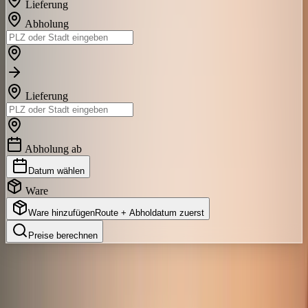
Lieferung
Abholung
Lieferung
Abholung ab
Datum wählen
Ware
Ware hinzufügen
Route + Abholdatum zuerst
Preise berechnen
1
Speditionen
In Frankenau aktiv