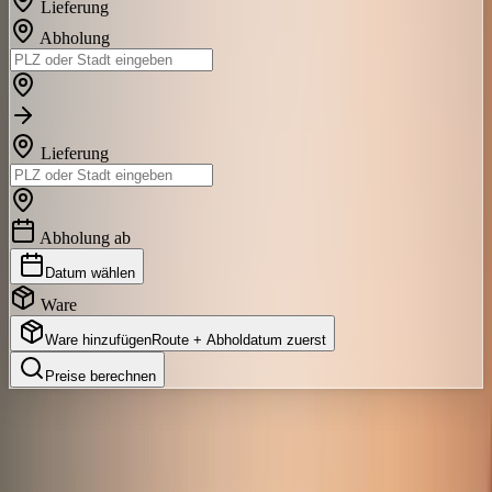
Lieferung
Abholung
Lieferung
Abholung ab
Datum wählen
Ware
Ware hinzufügen
Route + Abholdatum zuerst
Preise berechnen
2
Speditionen
In Freising aktiv