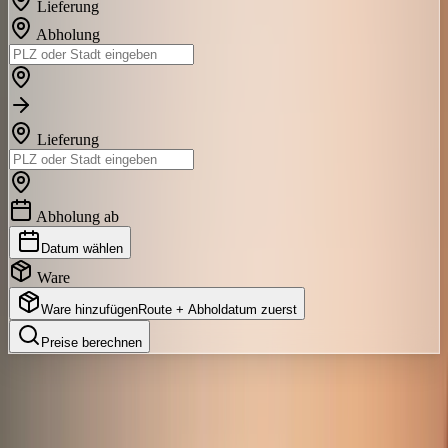
Lieferung
Abholung
Lieferung
Abholung ab
Datum wählen
Ware
Ware hinzufügen
Route + Abholdatum zuerst
Preise berechnen
4
Speditionen
In Hainichen aktiv