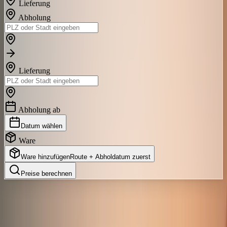
Lieferung
Abholung
Lieferung
Abholung ab
Datum wählen
Ware
Ware hinzufügen
Route + Abholdatum zuerst
Preise berechnen
11
Speditionen
In Hürth aktiv