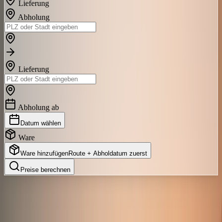
Lieferung
Abholung
Lieferung
Abholung ab
Datum wählen
Ware
Ware hinzufügen
Route + Abholdatum zuerst
Preise berechnen
2
Speditionen
In Ingelheim am Rhein aktiv