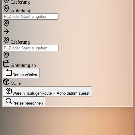
Lieferung
Abholung
Lieferung
Abholung ab
Datum wählen
Ware
Ware hinzufügen
Route + Abholdatum zuerst
Preise berechnen
2
Speditionen
In Kindelbrück aktiv