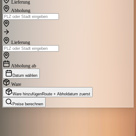
Lieferung
Abholung
Lieferung
Abholung ab
Datum wählen
Ware
Ware hinzufügen
Route + Abholdatum zuerst
Preise berechnen
2
Speditionen
In Königstein aktiv