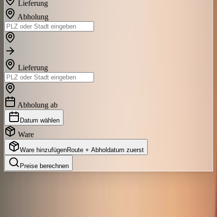
Lieferung
Abholung
Lieferung
Abholung ab
Datum wählen
Ware
Ware hinzufügen
Route + Abholdatum zuerst
Preise berechnen
3
Speditionen
In Kraichtal aktiv