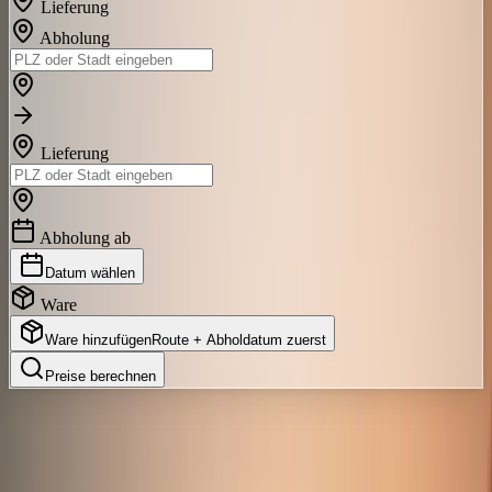
Lieferung
Abholung
Lieferung
Abholung ab
Datum wählen
Ware
Ware hinzufügen
Route + Abholdatum zuerst
Preise berechnen
1
Speditionen
In Langen aktiv