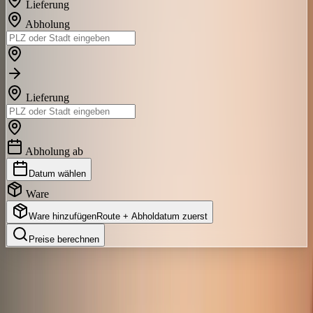
Lieferung
Abholung
Lieferung
Abholung ab
Datum wählen
Ware
Ware hinzufügen
Route + Abholdatum zuerst
Preise berechnen
1
Speditionen
In Leutenberg aktiv