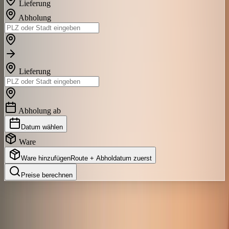
Lieferung
Abholung
Lieferung
Abholung ab
Datum wählen
Ware
Ware hinzufügen
Route + Abholdatum zuerst
Preise berechnen
11
Speditionen
In Leverkusen aktiv