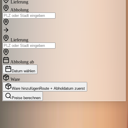
Lieferung
Abholung
Lieferung
Abholung ab
Datum wählen
Ware
Ware hinzufügen
Route + Abholdatum zuerst
Preise berechnen
2
Speditionen
In Marktoberdorf aktiv