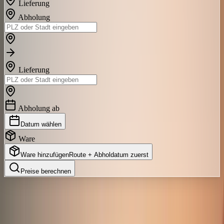
Lieferung
Abholung
Lieferung
Abholung ab
Datum wählen
Ware
Ware hinzufügen
Route + Abholdatum zuerst
Preise berechnen
4
Speditionen
In Marsberg aktiv