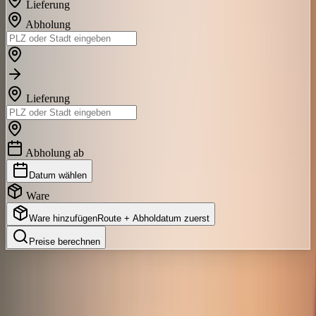
Lieferung
Abholung
Lieferung
Abholung ab
Datum wählen
Ware
Ware hinzufügen
Route + Abholdatum zuerst
Preise berechnen
3
Speditionen
In Meckenheim aktiv