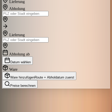
Lieferung
Abholung
Lieferung
Abholung ab
Datum wählen
Ware
Ware hinzufügen
Route + Abholdatum zuerst
Preise berechnen
9
Speditionen
In Nienburg aktiv