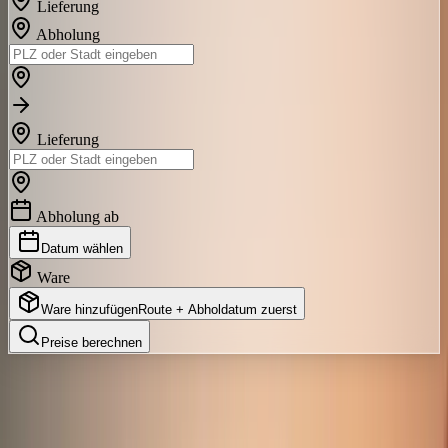
Lieferung
Abholung
Lieferung
Abholung ab
Datum wählen
Ware
Ware hinzufügen
Route + Abholdatum zuerst
Preise berechnen
1
Speditionen
In Oberweißbach aktiv