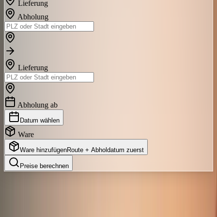
Lieferung
Abholung
Lieferung
Abholung ab
Datum wählen
Ware
Ware hinzufügen
Route + Abholdatum zuerst
Preise berechnen
1
Speditionen
In Orlamünde aktiv