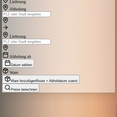
Lieferung
Abholung
Lieferung
Abholung ab
Datum wählen
Ware
Ware hinzufügen
Route + Abholdatum zuerst
Preise berechnen
11
Speditionen
In Remscheid aktiv