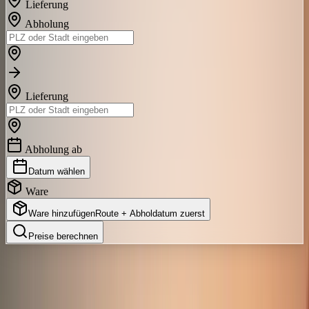
Lieferung
Abholung
Lieferung
Abholung ab
Datum wählen
Ware
Ware hinzufügen
Route + Abholdatum zuerst
Preise berechnen
1
Speditionen
In Rockenhausen aktiv