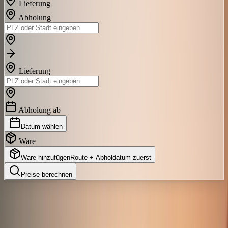
Lieferung
Abholung
Lieferung
Abholung ab
Datum wählen
Ware
Ware hinzufügen
Route + Abholdatum zuerst
Preise berechnen
2
Speditionen
In Rodalben aktiv