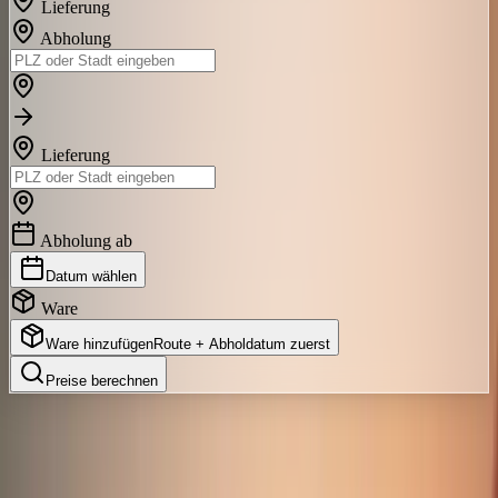
Lieferung
Abholung
Lieferung
Abholung ab
Datum wählen
Ware
Ware hinzufügen
Route + Abholdatum zuerst
Preise berechnen
1
Speditionen
In Röbel/Müritz aktiv