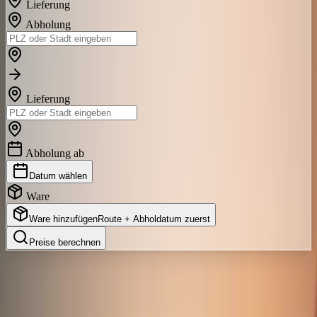
Lieferung
Abholung
Lieferung
Abholung ab
Datum wählen
Ware
Ware hinzufügen
Route + Abholdatum zuerst
Preise berechnen
1
Speditionen
In Schkölen aktiv