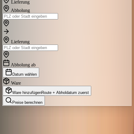
Lieferung
Abholung
Lieferung
Abholung ab
Datum wählen
Ware
Ware hinzufügen
Route + Abholdatum zuerst
Preise berechnen
5
Speditionen
In Schwentinental aktiv