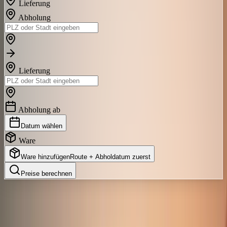
Lieferung
Abholung
Lieferung
Abholung ab
Datum wählen
Ware
Ware hinzufügen
Route + Abholdatum zuerst
Preise berechnen
1
Speditionen
In Tegernsee aktiv