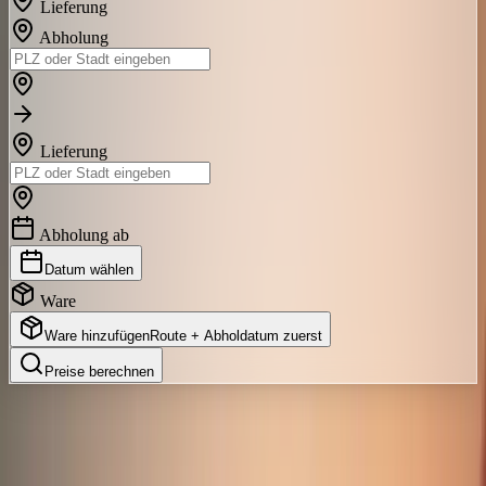
Lieferung
Abholung
Lieferung
Abholung ab
Datum wählen
Ware
Ware hinzufügen
Route + Abholdatum zuerst
Preise berechnen
1
Speditionen
In Tittmoning aktiv