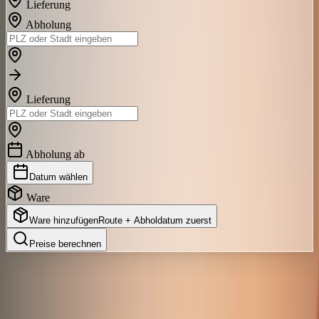
Lieferung
Abholung
Lieferung
Abholung ab
Datum wählen
Ware
Ware hinzufügen
Route + Abholdatum zuerst
Preise berechnen
1
Speditionen
In Veringenstadt aktiv