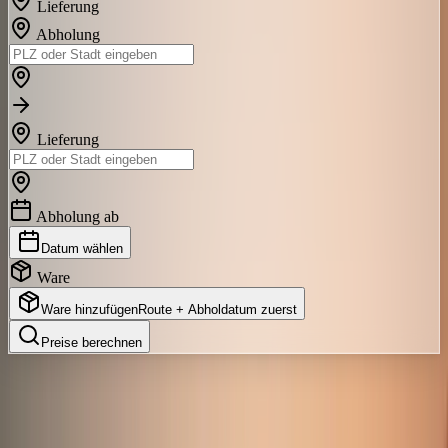
Lieferung
Abholung
Lieferung
Abholung ab
Datum wählen
Ware
Ware hinzufügen
Route + Abholdatum zuerst
Preise berechnen
2
Speditionen
In Vlotho aktiv