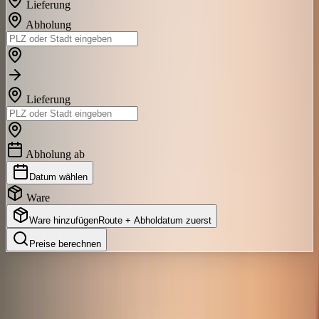
Lieferung
Abholung
Lieferung
Abholung ab
Datum wählen
Ware
Ware hinzufügen
Route + Abholdatum zuerst
Preise berechnen
1
Speditionen
In Wangen aktiv