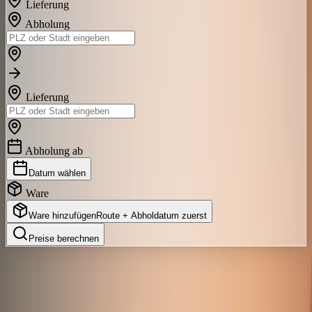
Lieferung
Abholung
Lieferung
Abholung ab
Datum wählen
Ware
Ware hinzufügen
Route + Abholdatum zuerst
Preise berechnen
1
Speditionen
In Weilheim i.OB aktiv