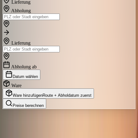
Lieferung
Abholung
Lieferung
Abholung ab
Datum wählen
Ware
Ware hinzufügen
Route + Abholdatum zuerst
Preise berechnen
1
Speditionen
In Allendorf aktiv