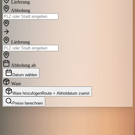
Lieferung
Abholung
Lieferung
Abholung ab
Datum wählen
Ware
Ware hinzufügen
Route + Abholdatum zuerst
Preise berechnen
3
Speditionen
In Gießen aktiv