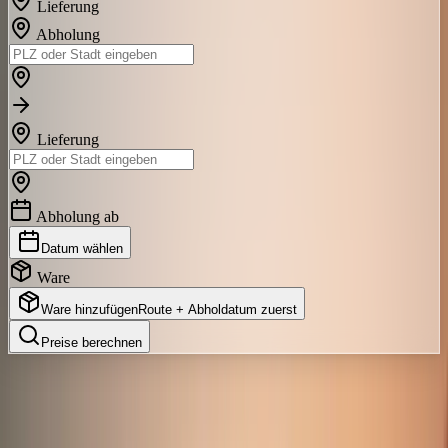
Lieferung
Abholung
Lieferung
Abholung ab
Datum wählen
Ware
Ware hinzufügen
Route + Abholdatum zuerst
Preise berechnen
5
Speditionen
In Alzenau aktiv