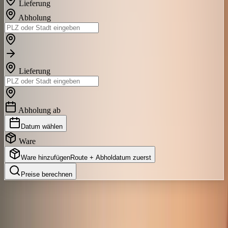
Lieferung
Abholung
Lieferung
Abholung ab
Datum wählen
Ware
Ware hinzufügen
Route + Abholdatum zuerst
Preise berechnen
1
Speditionen
In Erlenbach aktiv