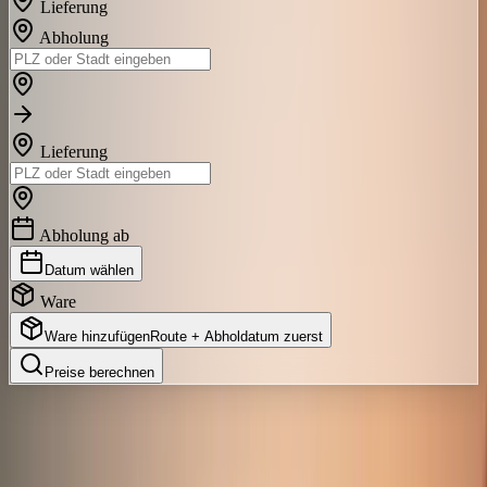
Lieferung
Abholung
Lieferung
Abholung ab
Datum wählen
Ware
Ware hinzufügen
Route + Abholdatum zuerst
Preise berechnen
1
Speditionen
In Amöneburg aktiv