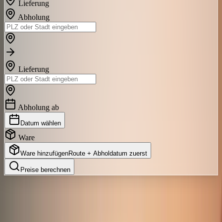
Lieferung
Abholung
Lieferung
Abholung ab
Datum wählen
Ware
Ware hinzufügen
Route + Abholdatum zuerst
Preise berechnen
2
Speditionen
In Kirchhain aktiv