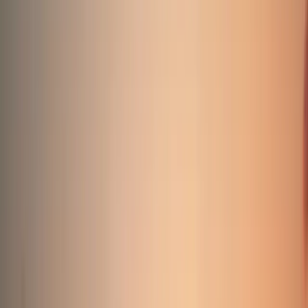
ab 169,82€
Günstigster Preis
Pro Europalette
Nordrhein-Westfalen
Bundesland
Höxter
37688
Postleitzahl
37688 Beverungen, Deutschland
Start
Spedition
Spedition Beverungen