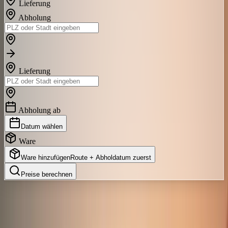
Lieferung
Abholung
Lieferung
Abholung ab
Datum wählen
Ware
Ware hinzufügen
Route + Abholdatum zuerst
Preise berechnen
1
Speditionen
In Daun aktiv