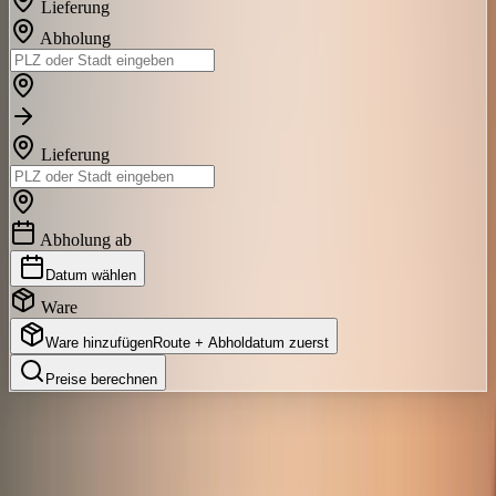
Lieferung
Abholung
Lieferung
Abholung ab
Datum wählen
Ware
Ware hinzufügen
Route + Abholdatum zuerst
Preise berechnen
1
Speditionen
In Dillingen/ Saar aktiv