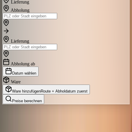
Lieferung
Abholung
Lieferung
Abholung ab
Datum wählen
Ware
Ware hinzufügen
Route + Abholdatum zuerst
Preise berechnen
1
Speditionen
In Erbendorf aktiv