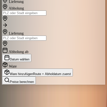
Lieferung
Abholung
Lieferung
Abholung ab
Datum wählen
Ware
Ware hinzufügen
Route + Abholdatum zuerst
Preise berechnen
8
Speditionen
In Freiberg aktiv