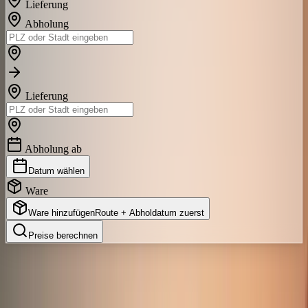
Lieferung
Abholung
Lieferung
Abholung ab
Datum wählen
Ware
Ware hinzufügen
Route + Abholdatum zuerst
Preise berechnen
1
Speditionen
In Gersfeld aktiv