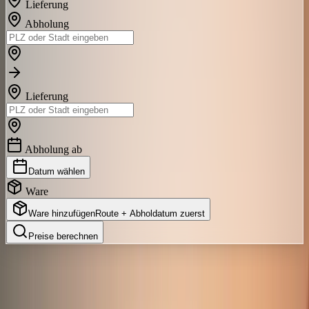
Lieferung
Abholung
Lieferung
Abholung ab
Datum wählen
Ware
Ware hinzufügen
Route + Abholdatum zuerst
Preise berechnen
1
Speditionen
In Gronau aktiv