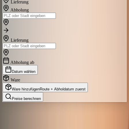
Lieferung
Abholung
Lieferung
Abholung ab
Datum wählen
Ware
Ware hinzufügen
Route + Abholdatum zuerst
Preise berechnen
11
Speditionen
In Hannover aktiv