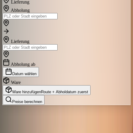
Lieferung
Abholung
Lieferung
Abholung ab
Datum wählen
Ware
Ware hinzufügen
Route + Abholdatum zuerst
Preise berechnen
5
Speditionen
In Seelze aktiv