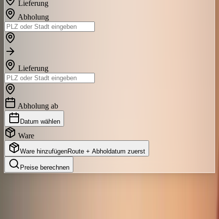
Lieferung
Abholung
Lieferung
Abholung ab
Datum wählen
Ware
Ware hinzufügen
Route + Abholdatum zuerst
Preise berechnen
1
Speditionen
In Laupheim aktiv