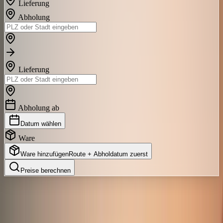
Lieferung
Abholung
Lieferung
Abholung ab
Datum wählen
Ware
Ware hinzufügen
Route + Abholdatum zuerst
Preise berechnen
3
Speditionen
In Northeim aktiv